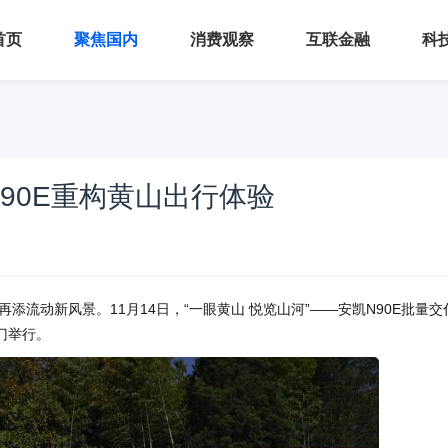
首页
聚焦国内
消费观察
互联金融
科
90E重构黄山出行体验
流动新风景。11月14日，“一眼黄山 悦览山河”——安凯N90E批量交
门举行。