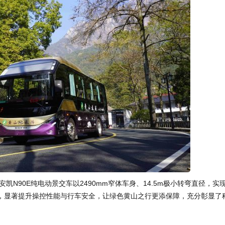
N90E纯电动景交车以2490mm窄体车身、14.5m极小转弯直径，实
，显著提升操控性能与行车安全，让绿色黄山之行更添保障，充分彰显了