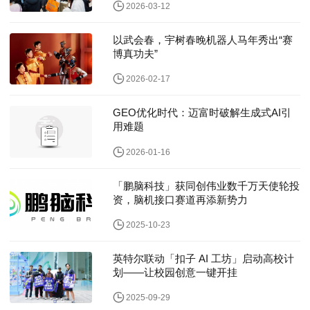
2026-03-12
以武会春，宇树春晚机器人马年秀出“赛
博真功夫”
2026-02-17
GEO优化时代：迈富时破解生成式AI引
用难题
2026-01-16
「鹏脑科技」获同创伟业数千万天使轮投
资，脑机接口赛道再添新势力
2025-10-23
英特尔联动「扣子 AI 工坊」启动高校计
划——让校园创意一键开挂
2025-09-29