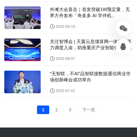
外滩大会直击｜首发突破1W预定量，无
界方舟发布「奇多多 AI 学伴机」
2025-09-15
关注智博会 | 天翼云息壤算网一体服务算
力调度入渝，助推重庆产业智能化转型升
级
2025-09-07
“无智联，不AI”品智联接数据通信商业市
场创新峰会成功举办
2025-07-01
1
2
3
下一页