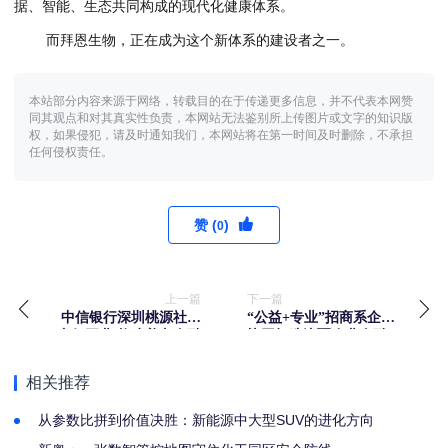
据、智能、生态共同构成的现代化健康体系。
而拜恩生物，正在成为这个新体系的建设者之一。
本站部分内容来源于网络，转载目的在于传递更多信息，并不代表本网赞
同其观点和对其真实性负责，本网站无法鉴别所上传图片或文字的知识版
权，如果侵犯，请及时通知我们，本网站将在第一时间及时删除，不承担
任何侵权责任。
赞 (
)
0
上一篇
下一篇
中信银行深圳桃源社区
“公益+专业”招商系企业
支行开业 构建养老金融
协同打造边疆农业金融
服务新生态
赋能新范式 ——新疆莎
车县玉米价格险第二期
相关推荐
项目平稳运行
从参数比拼到价值决胜：新能源中大型SUV的进化方向