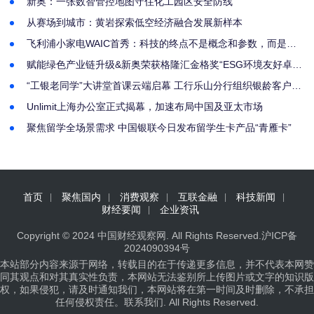
新奥：一张数智管控地图守住化工园区安全防线
从赛场到城市：黄岩探索低空经济融合发展新样本
飞利浦小家电WAIC首秀：科技的终点不是概念和参数，而是人
的生活状态
赋能绿色产业链升级&新奥荣获格隆汇金格奖“ESG环境友好卓越
企业”奖
“工银老同学”大讲堂首课云端启幕 工行乐山分行组织银龄客户共
享“养心”课堂
Unlimit上海办公室正式揭幕，加速布局中国及亚太市场
聚焦留学全场景需求 中国银联今日发布留学生卡产品“青雁卡”
首页
聚焦国内
消费观察
互联金融
科技新闻
财经要闻
企业资讯
Copyright © 2024
中国财经观察网
. All Rights Reserved.
沪ICP备
2024090394号
本站部分内容来源于网络，转载目的在于传递更多信息，并不代表本网赞
同其观点和对其真实性负责，本网站无法鉴别所上传图片或文字的知识版
权，如果侵犯，请及时通知我们，本网站将在第一时间及时删除，不承担
任何侵权责任。
联系我们
. All Rights Reserved.