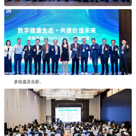
多组嘉宾合影。