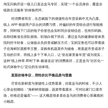
淘宝闪购开设一级入口直达盒马专区，实现“一个会员身份，覆盖全
链路生活服务”的体验闭环。
对消费者而言，生态赋能下的便捷性在年货采购中尤为凸显。
线上 APP 根据用户后台的消费
习
惯，对偏好的年货组合进行智能推
荐，同时线下门店的电子价签也会实时同步促销信息，也有扫码购、
自助结账省去排队烦恼。职场白领下班后，通过盒马的健康标签体系
找到控卡轻食，让做饭从负担变成解压方式；宝妈宝爸也可以带着孩
子在海鲜区观察帝王蟹，采购有机蔬菜作为辅食，将逛超市变成亲子
互动的日常。而线上多个下单入口，让“坐在家里备年货”成为现实，
这种“线上种草-即时下单-极速送达”的消费路径，正是盒马“社区化一
站式体验中心”定位的生动体现。
直面价格争议，用性价比平衡品质与普惠
尽管在新鲜度与便捷性上优势显著，但逛盒马的时候，不少人
心里会犯嘀咕：“海鲜鲜得能蹦，蔬菜带着露水，可对比家门口菜市
场，价格还是偏高”—— 这大概是很多喜欢盒马的消费者心里藏着的
小顾虑。