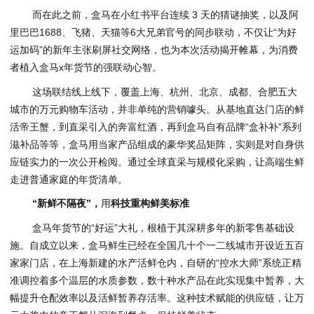
而在此之前，盒马在小红书平台连续 3 天的猜谜抽奖，以及阿
里巴巴1688、飞猪、天猫等6大兄弟官号的同步联动，不仅让“为好
运加码”的新年主张刷屏社交网络，也为本次活动揭开帷幕，为消费
者植入盒马x年货节的强联动心智。
这场联结线上线下，覆盖上海、杭州、北京、成都、合肥五大
城市的万元购物车活动，并非单纯的营销噱头。从基地直达门店的鲜
活帝王蟹，到直采引入的奔富红酒，再到盒马自有品牌“盒补补”系列
滋补品等等，盒马用当家产品组成的豪华奖品矩阵，实则是对自身供
应链实力的一次公开检阅。通过全球直采与规模化采购，让高端生鲜
走进普通家庭的年货清单。
“新鲜不隔夜”，
用
科技重构鲜美标准
盒马年货节的“好运”大礼，根植于其深耕多年的新零售基础设
施。自成立以来，盒马鲜生已经在全国几十个一二线城市开设近五百
家家门店，在上海新建的水产活鲜仓内，自研的“控水大师”系统正精
准调控着多个温层的水质参数，数十种水产品在此实现集中暂养，大
幅提升仓配效率以及活鲜暂养存活率。这种技术赋能的供应链，让万