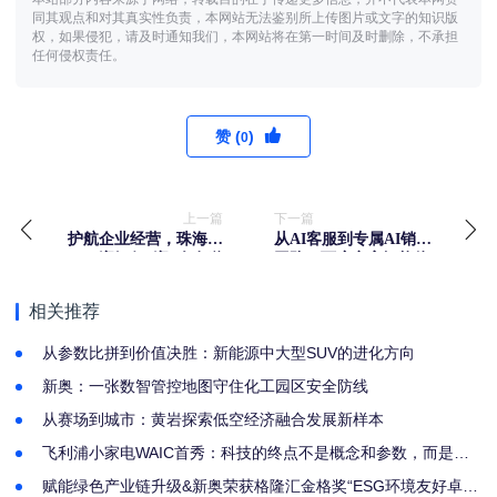
同其观点和对其真实性负责，本网站无法鉴别所上传图片或文字的知识版
权，如果侵犯，请及时通知我们，本网站将在第一时间及时删除，不承担
任何侵权责任。
赞 (
)
0
上一篇
下一篇
护航企业经营，珠海华
从AI客服到专属AI销售
润银行“润”企有道
团队，百度商家智能体
的年度成长史
相关推荐
从参数比拼到价值决胜：新能源中大型SUV的进化方向
新奥：一张数智管控地图守住化工园区安全防线
从赛场到城市：黄岩探索低空经济融合发展新样本
飞利浦小家电WAIC首秀：科技的终点不是概念和参数，而是人
的生活状态
赋能绿色产业链升级&新奥荣获格隆汇金格奖“ESG环境友好卓越