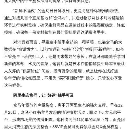
元大奖中的帝王蟹从深海到餐桌，保持鲜美状态。
“新鲜不隔夜” 的盒马日日鲜系列，更是将这种标准推向极致。
通过对接几百个直采基地‌和“盒马村”‌，并通过‌物联网技术‌对冷链运输
环节进行实时监控，确保生鲜商品在运输过程中的温湿度稳定，降低
损耗，确保每⼀份⻝材都能在最佳赏味期送达消费者⼿中。
对消费者而言，寻宝途中随手拿起的一颗草莓，也靠盒马的大
数据在 “背后发力”。以前怕遇到 “去晚了没货”“挑到不新鲜的”，如今
不管是早下班的打工人，还是周末带娃的家长，在盒马都能随手拿到
新鲜的草莓、水灵的青菜，这背后就是技术在悄悄解决生鲜零售最让
人头疼的 “供需错位” 问题。没有复杂的道理，就是让你在找好运、
备年货的轻松氛围里，不用为 “买不到新鲜货” 操心，只管安心享受
这份鲜美。
阿里生态协同，让“好运”触手可及
盒马年货节的声量裂变，离不开阿里生态的强力支撑。早在12
月26日，盒马小红书官号发起的猜谜抽奖活动，联动了6 大兄弟平
台，形成跨场景的传播矩阵。这种协同并非简单的流量互导，而是阿
里大消费生态的深度整合：88VIP会员可免费领取盒马X会员权益，