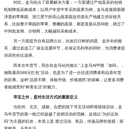
对此，盒马给出了双重解决方案：一方面通过产地直采的包销
机制降低采购成本；以用户年货中常买的蔬果为例，盒马直接跟新疆
泽普的苹果园、浙江景宁的高山蔬菜园这些源头产地建立供应链关
系，比如整片果园的苹果、整棚的蔬菜，都是直接从田间收，跳过了
中间批发商、分销商，大幅减轻采购成本。
另一方面提升自有品牌占比，比如日日鲜的鸡蛋、盒补补的银
耳，通过直连工厂省去流通环节，在保证毛利率的同时，为消费者提
供高性价比选择。
而本次年货节，同步在盒马站内推出 “上盒马APP搜「加码」，
抽取最高588元红包”活动，也是为了进一步拉进消费者和品质年货
的距离。这种“品质不降、体验升级、价格惠民”的策略，让更多消费
者能感受到“鲜美生活”的魅力。
寻宝之外，是对生活方式的重新定义
当杭州、北京、成都、合肥的线下寻宝活动即将陆续启动，盒
马年货节的第一枪已经超越了促销活动的范畴。这场以“为好运加
码”为主题的狂欢，本质上是 透过活动、奖品，传递品牌价值观：探
索鲜美，乐享生活。