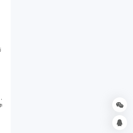
药
，
华