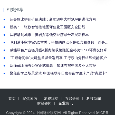
重磅上线
品牌莫干山大会，探索
新能源动力品牌跃升之
相关推荐
路
从参数比拼到价值决胜：新能源中大型SUV的进化方向
新奥：一张数智管控地图守住化工园区安全防线
从赛场到城市：黄岩探索低空经济融合发展新样本
飞利浦小家电WAIC首秀：科技的终点不是概念和参数，而是人
的生活状态
赋能绿色产业链升级&新奥荣获格隆汇金格奖“ESG环境友好卓越
企业”奖
“工银老同学”大讲堂首课云端启幕 工行乐山分行组织银龄客户共
享“养心”课堂
Unlimit上海办公室正式揭幕，加速布局中国及亚太市场
聚焦留学全场景需求 中国银联今日发布留学生卡产品“青雁卡”
首页
聚焦国内
消费观察
互联金融
科技新闻
财经要闻
企业资讯
Copyright © 2024
中国财经观察网
. All Rights Reserved.
沪ICP备