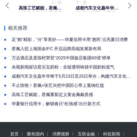
上一篇
下一篇
高珠工艺赋能，君佩重
成都汽车文化嘉年华将
新定义黄金佩戴质感
于5月23日至25日举办，
构建汽车文化新场景
相关推荐
足“购”精彩，“分”享美好——华夏信用卡用“惠民”点亮夏日消费
君佩入驻上海国金IFC 开启品牌高端发展新布局
万达酒店及度假村荣登“2025中国饭店集团60强”榜单
央视新闻探访君乐宝奶粉：全链透明铸就中国奶粉底气
成都汽车文化嘉年华将于5月23日至25日举办，构建汽车文化新
场景
不止惊艳！君佩×张艺兴把中国匠心带上戛纳红毯
高珠工艺赋能，君佩重新定义黄金佩戴质感
华夏银行信用卡，解锁春日“松弛感”出行新方式
首页
聚焦国内
消费观察
互联金融
科技新闻