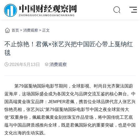
首页
>
消费观察
> 正文
不止惊艳！君佩×张艺兴把中国匠心带上戛纳红
毯
2026年5月13日
消费观察
第79届戛纳国际电影节期间，全球影视、时尚目光齐聚法国蔚
蓝海岸，这场国际盛会成为各国文化与品牌交流互鉴的核心舞台。中
国高端黄金珠宝品牌：JEMPER君佩，携首位全球品牌代言人张艺兴
惊艳亮相，张艺兴以“第79届戛纳国际电影节中国之夜全球宣传大
使”双重身份，佩戴君佩黄金刻丝珠宝作品登场，将中国传统工艺底
蕴与中国品牌质感推向全球，既是君佩国际化的重要突破，也是中国
文化出海的生动实践。