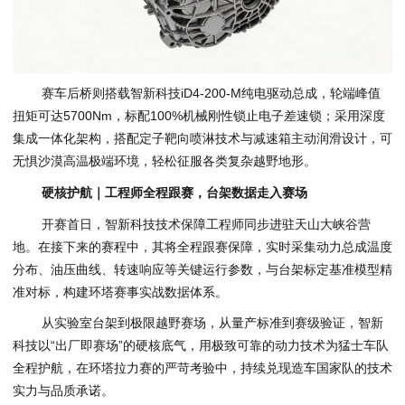
赛车后桥则搭载智新科技iD4-200-M纯电驱动总成，轮端峰值
扭矩可达5700Nm，标配100%机械刚性锁止电子差速锁；采用深度
集成一体化架构，搭配定子靶向喷淋技术与减速箱主动润滑设计，可
无惧沙漠高温极端环境，轻松征服各类复杂越野地形。
硬核护航｜工程师全程跟赛，台架数据走入赛场
开赛首日，智新科技技术保障工程师同步进驻天山大峡谷营
地。在接下来的赛程中，其将全程跟赛保障，实时采集动力总成温度
分布、油压曲线、转速响应等关键运行参数，与台架标定基准模型精
准对标，构建环塔赛事实战数据体系。
从实验室台架到极限越野赛场，从量产标准到赛级验证，智新
科技以“出厂即赛场”的硬核底气，用极致可靠的动力技术为猛士车队
全程护航，在环塔拉力赛的严苛考验中，持续兑现造车国家队的技术
实力与品质承诺。