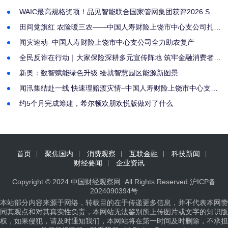
的生活状态
WAIC最高规格奖项！品见智能联合国家管网集团获评2026 SAIL
之星
田间党旗红 农险暖三农——中国人寿财险上饶市中心支公司扎实
做好农险理赔服务
闻灾速动–中国人寿财险上饶市中心支公司全力助农复产
全民反诈在行动｜大家保险深耕多元宣传阵地 筑牢金融消费者财
产安全防线
新奥：数智赋能绿色升级 绘就智慧园区能源新图景
闻汛集结赴一线 快速理赔渡灾情–中国人寿财险上饶市中心支公
司高效推进汛期农业救灾理赔工作
约5个月完成筹建，希尔顿欢朋欢悦版做对了什么
首页
聚焦国内
消费观察
互联金融
科技新闻
财经要闻
企业资讯
Copyright © 2024
中国财经观察网
. All Rights Reserved.
沪ICP备
2024090394号
本站部分内容来源于网络，转载目的在于传递更多信息，并不代表本网赞
同其观点和对其真实性负责，本网站无法鉴别所上传图片或文字的知识版
权，如果侵犯，请及时通知我们，本网站将在第一时间及时删除，不承担