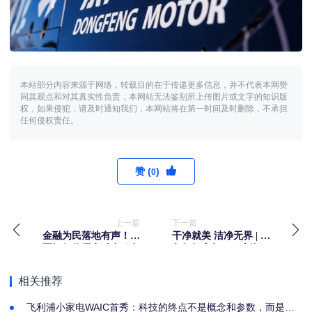
本站部分内容来源于网络，转载目的在于传递更多信息，并不代表本网赞
同其观点和对其真实性负责，本网站无法鉴别所上传图片或文字的知识版
权，如果侵犯，请及时通知我们，本网站将在第一时间及时删除，不承担
任何侵权责任。
赞 (
)
0
上一篇
下一篇
金融为民落地有声！华
干净就美 洁净无界 | 美
夏银行信用卡贴息服务
鱼妈妈亮相2026上海
让惠民红利“触手可及”
CBE美博会
相关推荐
飞利浦小家电WAIC首秀：科技的终点不是概念和参数，而是人