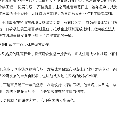
城当代集团旗下企业任职，凭借扎实的业务能力被任命为贝格建安公司经理
接工程 、拓展市场 、严控质量，让公司经营蒸蒸日上，连年盈利，成
了丰富的行业经验、人脉资源与管理，为日后独立创业打下了坚实基础。
革，王清富所在的山东聊城贝格建筑安装工程有限公司，成为聊城建筑行业
出、口碑极佳的王清富接过重任，推动企业顺利完成改制，成为独立法人
更在聊城建筑发展史上留下了浓墨重彩的一笔。
得不暂时放下工作，休养调整两年。
次投身热爱的建筑行业，投资建设混凝土搅拌站，正式注册成立贝格砼业有
信立业，企业迅速站稳市场，发展成为聊城市混凝土行业的龙头企业，连
方经济发展的重要贡献者，也让他成为远近闻名的诚信企业家。
，王清富用近三十年的坚守，在建筑行业深耕不辍。他常说，自己这一辈
印；靠的不是花言巧语， 而是实实在在的质量与信誉。
，更铸就了他诚信为本 、心怀家国的人生底色。