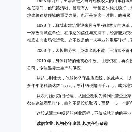
1993 年前后，王清富进入当时规模较大的山东聊
在任期间，他思路清晰、管理有方，带领团队稳扎稳打，承
地建筑建材领域的重要力量。也正是在这一时期，他积累
1998 年，聊城市建筑业迎来具有里程碑意义的改
一家改制试点单位。在康总的信任与支持下，经营能力突
彻底走向市场化运营。这不仅是他个人事业的重要转折，
2008 年，因长期劳累，身体出现不适，王清富不
2010 年，身体好转的他初心不改、壮志仍在，再
公司，专注混凝土生产与供应。
从起步到壮大，他始终坚守品质底线，以诚待人、以
多年年纳税额达数百万元，累计纳税超四千万元，成为地
从农村娃到项目经理，从国企改制先锋到民营企业家
都在建筑圈里打转，靠的不是投机取巧，而是一步一个脚
这段从泥土中崛起的创业历程，不仅成就了他的事业
诚信立业 :以初心守底线 ,以责任行致远