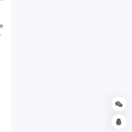
。
作
，