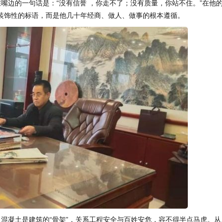
嘴边的一句话是：“没有信誉 ，你走不了；没有质量，你站不住。”在他
句装饰性的标语，而是他几十年经商、做人、做事的根本遵循。
。混凝土是建筑的“骨架”，关系工程安全与百姓安危，容不得半点马虎。从