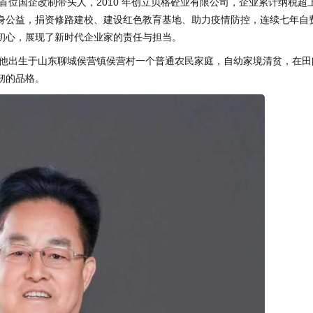
位国企改制带头人，2010 年创立贝格砼业有限公司，企业累计纳税超
身公益，捐资修路建校、建设红色教育基地、助力疫情防控，连续七年自
初心，展现了新时代企业家的责任与担当。
他出生于山东聊城侯营镇侯营村一个普通农民家庭，自幼家境清贫，在田
韧的品格。