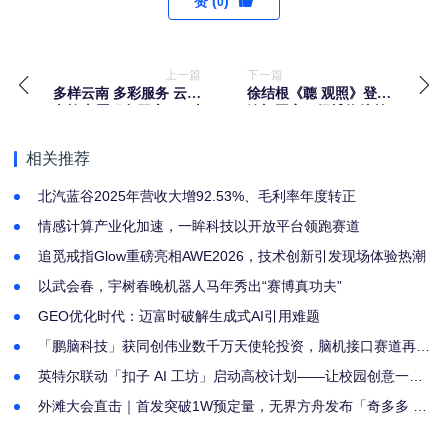
赞 (
)
0
上一篇
下一篇
多样云南 多彩服务 云南
徐结根《聼 观照》登上
文旅志愿服务开启“+”时
澳门国家一级博物馆首
代
展
相关推荐
北汽蓝谷2025年营收大增92.53%、毛利率年度转正
情感计算产业化加速，一眸科技以开放平台领跑赛道
追觅戒指Glow重磅亮相AWE2026，技术创新引发现场体验热潮
以武会春，宇树春晚机器人马年秀出“赛博真功夫”
GEO优化时代：迈富时破解生成式AI引用难题
「鹏脑科技」获同创伟业数千万天使轮投资，脑机接口赛道再添
新势力
英特尔联动「扣子 AI 工坊」启动高校计划——让校园创意一键
开挂
外滩大会直击｜首发突破1W预定量，无界方舟发布「奇多多 AI
学伴机」