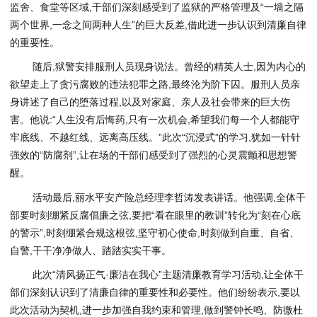
监舍、食堂等区域,干部们深刻感受到了监狱的严格管理及“一墙之隔
两个世界,一念之间两种人生”的巨大反差,借此进一步认识到清廉自律
的重要性。
随后,狱警安排服刑人员现身说法。曾经的精英人士,因为内心的
欲望走上了贪污腐败的违法犯罪之路,最终沦为阶下囚。服刑人员亲
身讲述了自己的堕落过程,以及对家庭、亲人及社会带来的巨大伤
害。他说:“人生没有后悔药,只有一次机会,希望我们每一个人都能守
牢底线、不越红线、远离高压线。”此次“沉浸式”的学习,犹如一针针
强效的“防腐剂”,让在场的干部们感受到了强烈的心灵震颤和思想警
醒。
活动最后,丽水平安产险总经理李哲涛发表讲话。他强调,全体干
部要时刻绷紧反腐倡廉之弦,要把“看在眼里的教训”转化为“刻在心底
的警示”,时刻绷紧合规这根弦,坚守初心使命,时刻做到自重、自省、
自警,干干净净做人、踏踏实实干事。
此次“清风扬正气·廉洁在我心”主题清廉教育学习活动,让全体干
部们深刻认识到了清廉自律的重要性和必要性。他们纷纷表示,要以
此次活动为契机,进一步加强自我约束和管理,做到警钟长鸣、防微杜