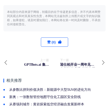
本站部分内容来源于网络，转载目的在于传递更多信息，并不代表本网赞
同其观点和对其真实性负责，本网站无法鉴别所上传图片或文字的知识版
权，如果侵犯，请及时通知我们，本网站将在第一时间及时删除，不承担
任何侵权责任。
赞 (
)
0
上一篇
下一篇
GPTBots.ai 集成
迎仕柏开业一周年见证
DeepSeek Janus-Pro，
中韩旅游升温 特推出周
为企业应用提升 AI 图像
年食宿优惠套餐及庆祝
生成能力
活动
相关推荐
从参数比拼到价值决胜：新能源中大型SUV的进化方向
新奥：一张数智管控地图守住化工园区安全防线
从赛场到城市：黄岩探索低空经济融合发展新样本