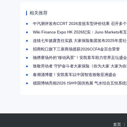
相关推荐
中汽测评发布CCRT 2026首批车型评价结果 召开
Wiki Finance Expo HK 2026纪实：Juno M
连续七年披露责任实践 大家保险集团发布2025年度
招商蛇口旗下三座商场揽获2026CCFA金百合荣誉
驰骋赛场外的“移动风景”！安凯客车助力世界足坛盛
致敬劳动者 守护奋斗者大家保险《你为大家 大家为
春潮涌博鳌！安凯客车以中国智造致敬亚洲盛会
德国博纳亮相2026 ISH中国供热展 气水结合五恒系
首页