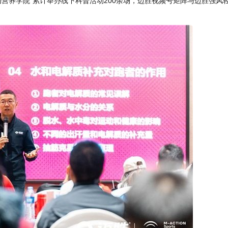
动营养学院”累计举办线下科普活动200余场，迈胜视频号矩阵与迈胜强风