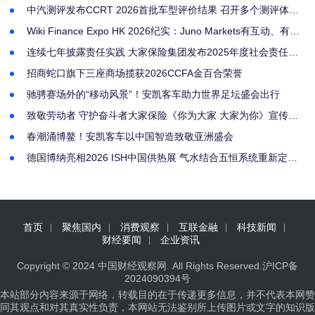
中汽测评发布CCRT 2026首批车型评价结果 召开多个测评体系
专家委员会会议
Wiki Finance Expo HK 2026纪实：Juno Markets有互动、有奖
项，更有深耕亚洲的诚意
连续七年披露责任实践 大家保险集团发布2025年度社会责任报
告
招商蛇口旗下三座商场揽获2026CCFA金百合荣誉
驰骋赛场外的“移动风景”！安凯客车助力世界足坛盛会出行
致敬劳动者 守护奋斗者大家保险《你为大家 大家为你》宣传片
上线
春潮涌博鳌！安凯客车以中国智造致敬亚洲盛会
德国博纳亮相2026 ISH中国供热展 气水结合五恒系统重新定义
健康人居
首页
聚焦国内
消费观察
互联金融
科技新闻
财经要闻
企业资讯
Copyright © 2024
中国财经观察网
. All Rights Reserved.
沪ICP备
2024090394号
本站部分内容来源于网络，转载目的在于传递更多信息，并不代表本网赞
同其观点和对其真实性负责，本网站无法鉴别所上传图片或文字的知识版