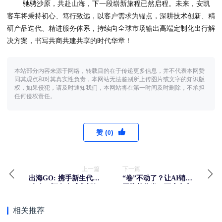
驰骋沙原，共赴山海，下一段崭新旅程已然启程。未来，安凯
客车将秉持初心、笃行致远，以客户需求为锚点，深耕技术创新、精
研产品迭代、精进服务体系，持续向全球市场输出高端定制化出行解
决方案，书写共商共建共享的时代华章！
本站部分内容来源于网络，转载目的在于传递更多信息，并不代表本网赞
同其观点和对其真实性负责，本网站无法鉴别所上传图片或文字的知识版
权，如果侵犯，请及时通知我们，本网站将在第一时间及时删除，不承担
任何侵权责任。
赞 (
)
0
上一篇
下一篇
出海GO: 携手新生代接
“卷”不动了？让AI销售
班人，迈向全球化新征
团队替你卷！百度商家
程
智能体升级片来了
相关推荐