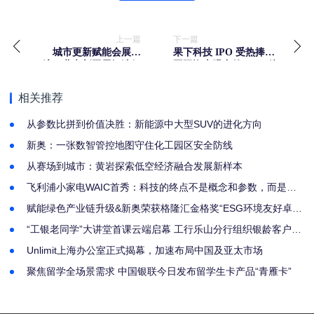
上一篇
下一篇
城市更新赋能会展经
果下科技 IPO 受热捧，
济，北京新国展智选假
国际资本眼中的“AI+”储
日酒店将今年6月启幕
能/能源出海新范式
相关推荐
从参数比拼到价值决胜：新能源中大型SUV的进化方向
新奥：一张数智管控地图守住化工园区安全防线
从赛场到城市：黄岩探索低空经济融合发展新样本
飞利浦小家电WAIC首秀：科技的终点不是概念和参数，而是人
的生活状态
赋能绿色产业链升级&新奥荣获格隆汇金格奖“ESG环境友好卓越
企业”奖
“工银老同学”大讲堂首课云端启幕 工行乐山分行组织银龄客户共
享“养心”课堂
Unlimit上海办公室正式揭幕，加速布局中国及亚太市场
聚焦留学全场景需求 中国银联今日发布留学生卡产品“青雁卡”