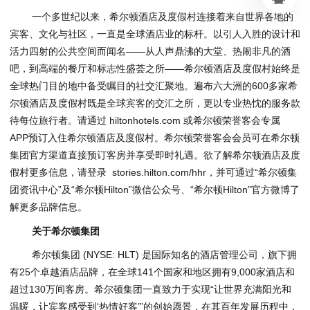
一个多世纪以来，希尔顿酒店及度假村连接着来自世界各地的
宾客、文化与社区，一直是全球酒店业的标杆。以引人入胜的设计和
活力四射的公共空间而闻名——从人声鼎沸的大堂、热闹非凡的酒
吧，到高端的餐厅和标志性盛荟之所——希尔顿酒店及度假村始终是
全球热门目的地中备受瞩目的社交汇聚地。遍布六大洲的600多家希
尔顿酒店及度假村既是全球宾客的交汇之所，更以专业热忱的服务款
待每位旅行者。请通过 hiltonhotels.com 或希尔顿荣誉客会专属
APP预订入住希尔顿酒店及度假村。希尔顿荣誉客会会员可在希尔顿
集团官方渠道直接预订客房并享受即时礼遇。欲了解希尔顿酒店及度
假村更多信息，请登录 stories.hilton.com/hhr，并可通过“希尔顿集
团资讯中心”及“希尔顿Hilton”微信公众号、“希尔顿Hilton”官方微博了
解更多品牌信息。
关于希尔顿集团
希尔顿集团 (NYSE: HLT) 是国际知名的酒店管理公司，旗下拥
有25个卓越酒店品牌，在全球141个国家和地区拥有9,000家酒店和
超过130万间客房。希尔顿集团一直致力于实现“让世界充满阳光和
温暖，让宾客感受到‘热情好客’”的创始愿景，在其百年发展历程中，