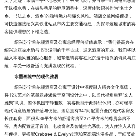
文学足迹，亲临兰亭圣地感受千年书法气韵，亦可乘一叶乌篷船悠游
于纵横水巷，在街头巷尾的醇厚酒香中，深度体验绍兴作为“名士之
乡、书法之乡、酒乡”的独特魅力与绵长风雅。酒店交通网络便捷，
可快速连接绍兴高铁北站及市内主要交通枢纽，为探寻这座城市的宾
客提供理想的下榻之选。
绍兴苏宁希尔顿酒店及公寓总经理何斯倩表示：“我们很高兴在
绍兴这座被水韵与书香浸润的千年古城，迎来酒店的开业。我们将以
融入本地风雅的贴心服务，诚挚邀请宾客在此沉浸于绍兴的诗意与底
蕴，享受一段舒适而充满发现的旅程。”
水墨画境中的现代雅居
绍兴苏宁希尔顿酒店及公寓于设计中深度融入绍兴文化底蕴，
将书法艺术的笔墨意趣渗透于空间设计之中，以当代视角重释“文人
雅聚”意境。整体氛围宁静雅致，宾客既能于此静思休憩，亦可畅享
现代诗意栖居的舒适与便捷。酒店拥有347间配置齐全的现代客房及
长住套房，面积从38平方米的舒适客房至271平方米的尊贵套房不
等。房内配置蓝牙音响、电动窗帘及智能控光系统，为入住注入从容
与便捷。更搭配Crabtree & Evelyn®瑰珀翠高端洗浴备品，于细节处