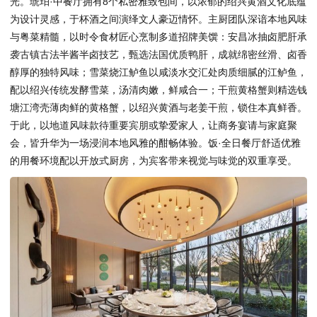
光。琥珀·中餐厅拥有8个私密雅致包间，以浓郁的绍兴黄酒文化底蕴
为设计灵感，于杯酒之间演绎文人豪迈情怀。主厨团队深谙本地风味
与粤菜精髓，以时令食材匠心烹制多道招牌美馔：安昌冰抽卤肥肝承
袭古镇古法半酱半卤技艺，甄选法国优质鸭肝，成就绵密丝滑、卤香
醇厚的独特风味；雪菜烧江鲈鱼以咸淡水交汇处肉质细腻的江鲈鱼，
配以绍兴传统发酵雪菜，汤清肉嫩，鲜咸合一；干煎黄格蟹则精选钱
塘江湾壳薄肉鲜的黄格蟹，以绍兴黄酒与老姜干煎，锁住本真鲜香。
于此，以地道风味款待重要宾朋或挚爱家人，让商务宴请与家庭聚
会，皆升华为一场浸润本地风雅的酣畅体验。饭·全日餐厅舒适优雅
的用餐环境配以开放式厨房，为宾客带来视觉与味觉的双重享受。