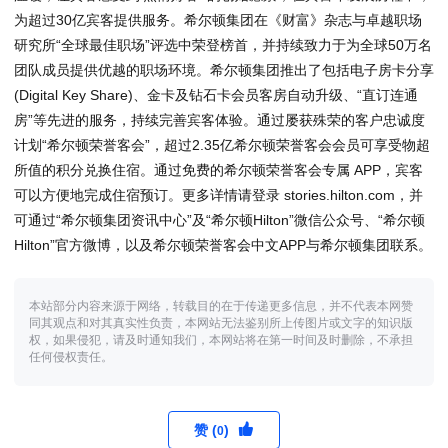
为超过30亿宾客提供服务。希尔顿集团在《财富》杂志与卓越职场
研究所“全球最佳职场”评选中荣登榜首，并持续致力于为全球50万名
团队成员提供优越的职场环境。希尔顿集团推出了包括电子房卡分享
(Digital Key Share)、金卡及钻石卡会员客房自动升级、“直订连通
房”等先进的服务，持续完善宾客体验。通过屡获殊荣的客户忠诚度
计划“希尔顿荣誉客会”，超过2.35亿希尔顿荣誉客会会员可享受物超
所值的积分兑换住宿。通过免费的希尔顿荣誉客会专属 APP，宾客
可以方便地完成住宿预订。更多详情请登录 stories.hilton.com，并
可通过“希尔顿集团资讯中心”及“希尔顿Hilton”微信公众号、“希尔顿
Hilton”官方微博，以及希尔顿荣誉客会中文APP与希尔顿集团联系。
本站部分内容来源于网络，转载目的在于传递更多信息，并不代表本网赞
同其观点和对其真实性负责，本网站无法鉴别所上传图片或文字的知识版
权，如果侵犯，请及时通知我们，本网站将在第一时间及时删除，不承担
任何侵权责任。
赞 (
)
0