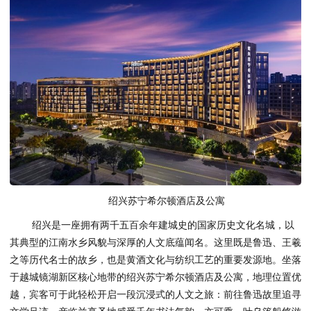
绍兴苏宁希尔顿酒店及公寓
绍兴是一座拥有两千五百余年建城史的国家历史文化名城，以
其典型的江南水乡风貌与深厚的人文底蕴闻名。这里既是鲁迅、王羲
之等历代名士的故乡，也是黄酒文化与纺织工艺的重要发源地。坐落
于越城镜湖新区核心地带的绍兴苏宁希尔顿酒店及公寓，地理位置优
越，宾客可于此轻松开启一段沉浸式的人文之旅：前往鲁迅故里追寻