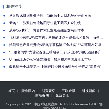
代雅居
相关推荐
从参数比拼到价值决胜：新能源中大型SUV的进化方向
新奥：一张数智管控地图守住化工园区安全防线
从赛场到城市：黄岩探索低空经济融合发展新样本
飞利浦小家电WAIC首秀：科技的终点不是概念和参数，而是人
的生活状态
赋能绿色产业链升级&新奥荣获格隆汇金格奖“ESG环境友好卓越
企业”奖
“工银老同学”大讲堂首课云端启幕 工行乐山分行组织银龄客户共
享“养心”课堂
Unlimit上海办公室正式揭幕，加速布局中国及亚太市场
聚焦留学全场景需求 中国银联今日发布留学生卡产品“青雁卡”
首页
聚焦国内
消费观察
互联金融
科技新闻
财经要闻
企业资讯
Copyright © 2024
中国财经观察网
. All Rights Reserved.
沪ICP备
2024090394号