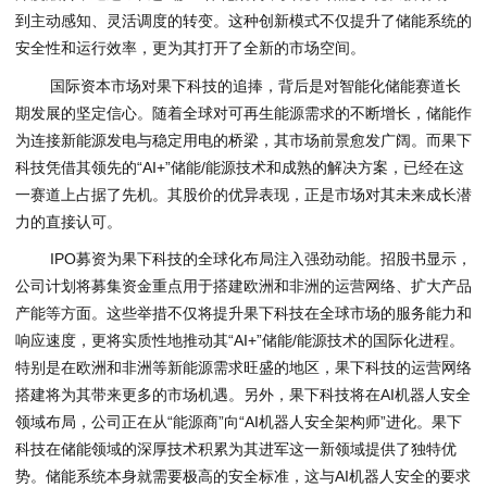
到主动感知、灵活调度的转变。这种创新模式不仅提升了储能系统的
安全性和运行效率，更为其打开了全新的市场空间。
国际资本市场对果下科技的追捧，背后是对智能化储能赛道长
期发展的坚定信心。随着全球对可再生能源需求的不断增长，储能作
为连接新能源发电与稳定用电的桥梁，其市场前景愈发广阔。而果下
科技凭借其领先的“AI+”储能/能源技术和成熟的解决方案，已经在这
一赛道上占据了先机。其股价的优异表现，正是市场对其未来成长潜
力的直接认可。
IPO募资为果下科技的全球化布局注入强劲动能。招股书显示，
公司计划将募集资金重点用于搭建欧洲和非洲的运营网络、扩大产品
产能等方面。这些举措不仅将提升果下科技在全球市场的服务能力和
响应速度，更将实质性地推动其“AI+”储能/能源技术的国际化进程。
特别是在欧洲和非洲等新能源需求旺盛的地区，果下科技的运营网络
搭建将为其带来更多的市场机遇。另外，果下科技将在AI机器人安全
领域布局，公司正在从“能源商”向“AI机器人安全架构师”进化。果下
科技在储能领域的深厚技术积累为其进军这一新领域提供了独特优
势。储能系统本身就需要极高的安全标准，这与AI机器人安全的要求