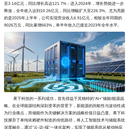
至3.14亿元，同比增长高达121.7%；进入2024年，增长势能进一步
释放，全年收入达到10.26亿元，同比增幅扩大至226.3%。尤为亮眼
的是2025年上半年，公司实现营业收入6.91亿元，相较去年同期的
9026万元，同比暴增663%，单半年收入已接近2023年全年水平。
果下科技的一系列成功，首先得益于其独特的“AI+”储能/能源战
略。在全球能源结构深刻变革的背景下，新能源的间歇性与波动性成
为行业痛点，而储能作为关键解决方案的战略价值日益凸显。果下科
技摒弃了单纯依赖硬件制造的传统路径，将人工智能技术与储能系统
深度融合，通过“云-边-端”一体化架构，实现了储能系统从被动响应