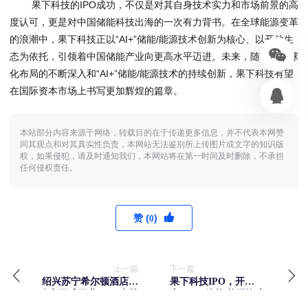
果下科技的IPO成功，不仅是对其自身技术实力和市场前景的高
度认可，更是对中国储能科技出海的一次有力背书。在全球能源变革
的浪潮中，果下科技正以“AI+”储能/能源技术创新为核心、以开放生
态为依托，引领着中国储能产业向更高水平迈进。未来，随着其全球
化布局的不断深入和“AI+”储能/能源技术的持续创新，果下科技有望
在国际资本市场上书写更加辉煌的篇章。
本站部分内容来源于网络，转载目的在于传递更多信息，并不代表本网赞
同其观点和对其真实性负责，本网站无法鉴别所上传图片或文字的知识版
权，如果侵犯，请及时通知我们，本网站将在第一时间及时删除，不承担
任何侵权责任。
赞 (
)
0
上一篇
下一篇
绍兴苏宁希尔顿酒店及
果下科技IPO，开
公寓正式开业 ——古越
启“AI+”储能/能源资本
新韵·于江南水乡演绎现
新征程