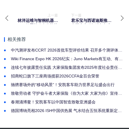
上一篇
下一篇
林洋运维与智桐机器人
君乐宝与西诺迪斯推出
签署战略合作协议
中国本土稀奶油标杆之
作蔻曼纯净稀奶油
相关推荐
中汽测评发布CCRT 2026首批车型评价结果 召开多个测评体系
专家委员会会议
Wiki Finance Expo HK 2026纪实：Juno Markets有互动、有奖
项，更有深耕亚洲的诚意
连续七年披露责任实践 大家保险集团发布2025年度社会责任报
告
招商蛇口旗下三座商场揽获2026CCFA金百合荣誉
驰骋赛场外的“移动风景”！安凯客车助力世界足坛盛会出行
致敬劳动者 守护奋斗者大家保险《你为大家 大家为你》宣传片
上线
春潮涌博鳌！安凯客车以中国智造致敬亚洲盛会
德国博纳亮相2026 ISH中国供热展 气水结合五恒系统重新定义
健康人居