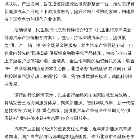
域联动、产业协同，旨在通过搭建跨区域资源整合平台，推动京津冀
新能源汽车产业链上下游深度融合，提升区域产业协同效率，构建具
有全球竞争力的现代产业体系。
活动现场，民生银行北京分行详细介绍了《民生银行京津冀新
能源汽车产业链服务方案》，包括：持续深耕汽车产业，提供覆
盖“供、产、销、消”等全场景金融服务，助力汽车产业强链补链；打
造业内领先的“民生E链”供应链金融数字化产品体系，为核心企业及
上下游客户提供端到端、全链条、全生命周期的融资解决方案；联合
PE、券商等机构搭建资本生态圈，通过举办“融资融智 易路同行”系
列投融资路演活动，创新“投、保、贷”多维度服务模式，赋能科创企
业发展。
该行副行长解琦表示，民生银行始终紧扣国家区域发展战略，
持续完善三地协同服务体系，聚焦新能源、智能网联汽车、新一代信
息技术等“六链五群”重点领域，提供覆汽车产业链全生命周期的“供
应链+产业链+资本链+生态圈”综合金融服务。
汽车产业是国民经济的重要支柱性产业，近年来新能源汽车渗
透加速、国产自主品牌迅速崛起等趋势明显。作为北京市金融服务主