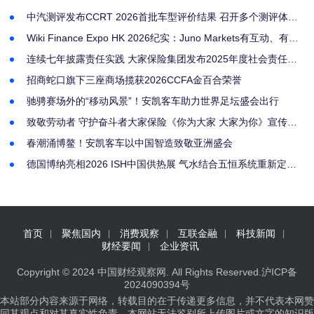
中汽测评发布CCRT 2026首批车型评价结果 召开多个测评体系
专家委员会会议
Wiki Finance Expo HK 2026纪实：Juno Markets有互动、有奖
项，更有深耕亚洲的诚意
连续七年披露责任实践 大家保险集团发布2025年度社会责任报
告
招商蛇口旗下三座商场揽获2026CCFA金百合荣誉
驰骋赛场外的“移动风景”！安凯客车助力世界足坛盛会出行
致敬劳动者 守护奋斗者大家保险《你为大家 大家为你》宣传片
上线
春潮涌博鳌！安凯客车以中国智造致敬亚洲盛会
德国博纳亮相2026 ISH中国供热展 气水结合五恒系统重新定义
健康人居
首页
聚焦国内
消费观察
互联金融
科技新闻
财经要闻
企业资讯
Copyright © 2024
中国财经观察网
. All Rights Reserved.
沪ICP备
2024090394号
本站部分内容来源于网络，转载目的在于传递更多信息，并不代表本网赞
同其观点和对其真实性负责，本网站无法鉴别所上传图片或文字的知识版