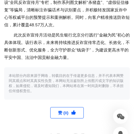
设“全民反诈宣传月”专栏，制作系列图文解析“杀猪盘”、“
虚假
征信修
复”等骗局，清晰标注诈骗话术与识别要点，并积极转发国家反诈中
心等权威平台的预警提示和案例解析。同时，向客户精准推送防诈短
信，累计覆盖48.57万人次。
此次反诈宣传月活动是民生银行北京分行践行“金融为民”初心的
具体体现。该行表示，未来将持续推进反诈宣传常态化、长效化，不
断创新形式、优化服务，全力守护群众“钱袋子”，为建设更高水平的
平安中国、法治中国贡献金融力量。
本站部分内容来源于网络，转载目的在于传递更多信息，并不代表本网赞
同其观点和对其真实性负责，本网站无法鉴别所上传图片或文字的知识版
权，如果侵犯，请及时通知我们，本网站将在第一时间及时删除，不承担
任何侵权责任。
赞 (
)
0