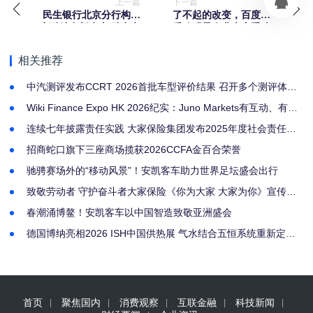
上一篇
下一篇
民生银行北京分行构建
了不起的改变，百度爱
产融结合新生态 助力京
采购明星企业大赛重磅
津冀新能源汽车产业链
回归！以改变之名，邀
高质量发展
你上场！
相关推荐
中汽测评发布CCRT 2026首批车型评价结果 召开多个测评体系
专家委员会会议
Wiki Finance Expo HK 2026纪实：Juno Markets有互动、有奖
项，更有深耕亚洲的诚意
连续七年披露责任实践 大家保险集团发布2025年度社会责任报
告
招商蛇口旗下三座商场揽获2026CCFA金百合荣誉
驰骋赛场外的“移动风景”！安凯客车助力世界足坛盛会出行
致敬劳动者 守护奋斗者大家保险《你为大家 大家为你》宣传片
上线
春潮涌博鳌！安凯客车以中国智造致敬亚洲盛会
德国博纳亮相2026 ISH中国供热展 气水结合五恒系统重新定义
健康人居
首页
聚焦国内
消费观察
互联金融
科技新闻