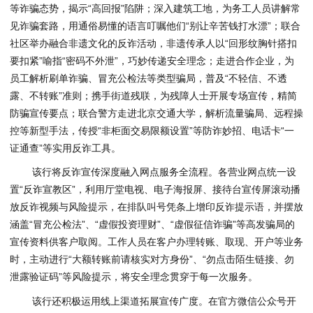
等诈骗态势，揭示“高回报”陷阱；深入建筑工地，为务工人员讲解常
见诈骗套路，用通俗易懂的语言叮嘱他们“别让辛苦钱打水漂”；联合
社区举办融合非遗文化的反诈活动，非遗传承人以“回形纹胸针搭扣
要扣紧”喻指“密码不外泄”，巧妙传递安全理念；走进合作企业，为
员工解析刷单诈骗、冒充公检法等类型骗局，普及“不轻信、不透
露、不转账”准则；携手街道残联，为残障人士开展专场宣传，精简
防骗宣传要点；联合警方走进北京交通大学，解析流量骗局、远程操
控等新型手法，传授“非柜面交易限额设置”等防诈妙招、电话卡“一
证通查”等实用反诈工具。
该行将反诈宣传深度融入网点服务全流程。各营业网点统一设
置“反诈宣教区”，利用厅堂电视、电子海报屏、接待台宣传屏滚动播
放反诈视频与风险提示，在排队叫号凭条上增印反诈提示语，并摆放
涵盖“冒充公检法”、“
虚假
投资理财”、“
虚假
征信诈骗”等高发骗局的
宣传资料供客户取阅。工作人员在客户办理转账、取现、开户等业务
时，主动进行“大额转账前请核实对方身份”、“勿点击陌生链接、勿
泄露验证码”等风险提示，将安全理念贯穿于每一次服务。
该行还积极运用线上渠道拓展宣传广度。在官方微信公众号开